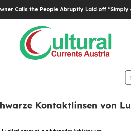
s the People Abruptly Laid off “Simply a Math
hwarze Kontaktlinsen von Luci