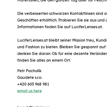
Materialien, die den ganzen Tag über für Feucht
Die verbesserten schwarzen Kontaktlinsen sind a
Geschäften erhältlich. Probieren Sie sie aus und
Informationen finden Sie auf LuciferLenses.at.
LuciferLenses.at bleibt seiner Mission treu, K
und Fashion zu bieten. Bleiben Sie gespannt au
denken Sie daran: Ob für eine dezente Veränder
finden Sie alles an einem Ort.
Petr Pacholík
Gaudete s.r.o.
+420 603 968 981
email us here