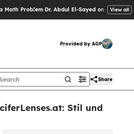
 Problem
Dr. Abdul El-Sayed on Historic Michigan 
View all
Provided by AGP
Share
ferLenses.at: Stil und