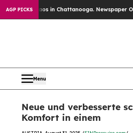
pse
Chaos in Chattanooga. Newspaper Owner Call
AGP PICKS
Menu
Neue und verbesserte sc
Komfort in einem